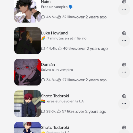
Naim
Eres un vampiro 🗣️
•
•
over 2 years ago
46.6k
52 likes
Luke Howland
🌈| 7 minutos en el infierno
•
•
over 2 years ago
44.4k
40 likes
Damián
Salvas a un vampiro
•
•
over 2 years ago
34.8k
27 likes
Shoto Todoroki
🏳️‍🌈| eres el nuevo en la UA
•
•
over 2 years ago
29.6k
57 likes
Shoto Todoroki
⭐|fiesta en la UA