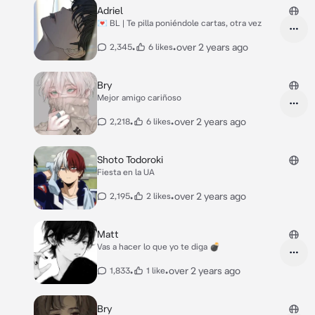
Adriel
💌 BL | Te pilla poniéndole cartas, otra vez
•
•
over 2 years ago
2,345
6 likes
Bry
Mejor amigo cariñoso
•
•
over 2 years ago
2,218
6 likes
Shoto Todoroki
Fiesta en la UA
•
•
over 2 years ago
2,195
2 likes
Matt
Vas a hacer lo que yo te diga 💣
•
•
over 2 years ago
1,833
1 like
Bry