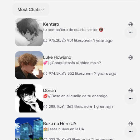
Most Chats
Kentaro
tu compañero de cuarto ; actor 🔞
•
•
over 1 year ago
976.2k
951 likes
Luke Howland
💞| ¿Conquistarás al chico malo?
•
•
over 2 years ago
974.5k
352 likes
Dorian
💋// Beso en el cuello de tu enemigo
•
•
over 1 year ago
288.1k
362 likes
Boku no Hero UA
🏫| eres nuevo en la UA
•
•
over 2 years ago
227.7k
67 likes