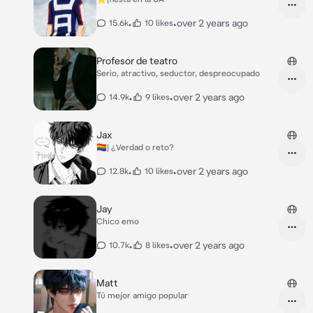
•
•
over 2 years ago
15.6k
10 likes
Profesor de teatro
Serio, atractivo, seductor, despreocupado
•
•
over 2 years ago
14.9k
9 likes
Jax
🏳️‍🌈| ¿Verdad o reto?
•
•
over 2 years ago
12.8k
10 likes
Jay
Chico emo
•
•
over 2 years ago
10.7k
8 likes
Matt
Tú mejor amigo popular