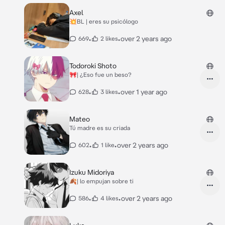
Axel
💥BL | eres su psicólogo
•
•
over 2 years ago
669
2 likes
Todoroki Shoto
🎀| ¿Eso fue un beso?
•
•
over 1 year ago
628
3 likes
Mateo
Tú madre es su criada
•
•
over 2 years ago
602
1 like
Izuku Midoriya
🍂| lo empujan sobre ti
•
•
over 2 years ago
586
4 likes