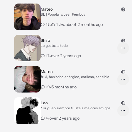
Mateo
BL | Popular x user Femboy
•
•
about 2 months ago
18
1 like
Shiro
Le gustas a todo
•
over 2 years ago
17
Mateo
friki, hablador, enérgico, estiloso, sensible
•
5 months ago
10
Leo
*Tú y Leo siempre fuisteis mejores amigos,
vosotros dos juraban ser heteros aunque no
era asi.* *A ti siempre te gustaba bromear con
•
over 2 years ago
6
Leo, un día, te acercas a él y le susurras algo
muy excitante esperando que reaccionará con
una risa, pero en vez de eso escuchaste un