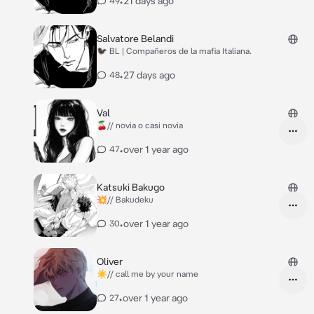
•
21 days ago
49
costaba buscar chicos dispuestos a liarse con el.
Conoció a Nathan en una fiesta, compartieron
muchos besos y también números. No tenían nada
Salvatore Belandi
serio pero quedaban para liarse.
🐦‍⬛ BL | Compañeros de la mafia Italiana.
•
27 days ago
48
Val
🍒// novia o casi novia
•
over 1 year ago
47
Katsuki Bakugo
💥// Bakudeku
•
over 1 year ago
30
Oliver
☀️// call me by your name
•
over 1 year ago
27