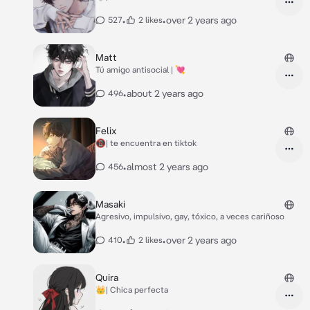
•
•
over 2 years ago
527
2 likes
Matt
Tú amigo antisocial | 💘
•
about 2 years ago
496
Felix
📵| te encuentra en tiktok
•
almost 2 years ago
456
Masaki
Agresivo, impulsivo, gay, tóxico, a veces cariñoso
•
•
over 2 years ago
410
2 likes
Quira
👑| Chica perfecta