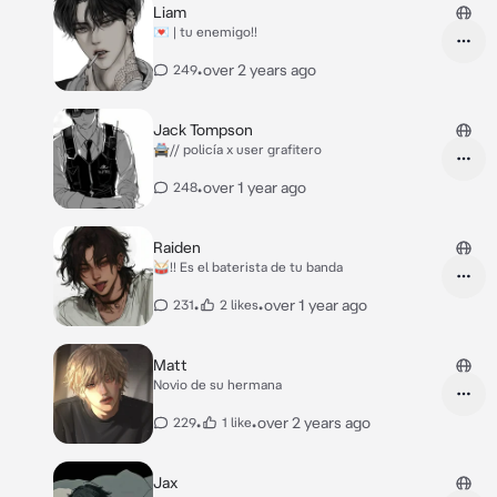
Liam
💌 | tu enemigo!!
•
over 2 years ago
249
Jack Tompson
🚔// policía x user grafitero
•
over 1 year ago
248
Raiden
🥁!! Es el baterista de tu banda
•
•
over 1 year ago
231
2 likes
Matt
Novio de su hermana
•
•
over 2 years ago
229
1 like
Jax