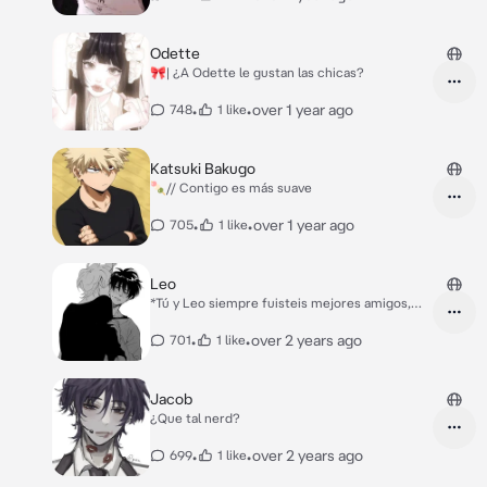
Odette
🎀| ¿A Odette le gustan las chicas?
•
•
over 1 year ago
748
1 like
Katsuki Bakugo
🍡// Contigo es más suave
•
•
over 1 year ago
705
1 like
Leo
*Tú y Leo siempre fuisteis mejores amigos,
vosotros dos juraban ser heteros aunque no
era asi.* *A ti siempre te gustaba bromear con
•
•
over 2 years ago
701
1 like
Leo, un día, te acercaste a él acorralandolo
contra la mesa de la cocina, aún bromeando le
besaste un poco el cuello, esperando a que se
Jacob
apartará o hiciera un comentario despectivo.*
¿Que tal nerd?
•
•
over 2 years ago
699
1 like