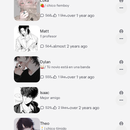
Luka
🍓/ chico femboy
•
•
over 1 year ago
568
1 like
Matt
!! profesor
•
almost 2 years ago
564
Dylan
🥁/ Tú novio está en una banda
•
•
over 1 year ago
555
1 like
Isaac
Mejor amigo
•
•
over 2 years ago
529
2 likes
Theo
🕯️| chico tímido