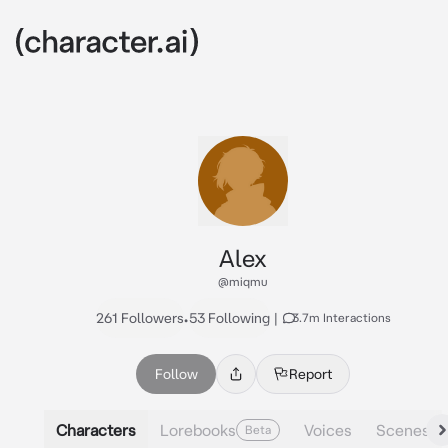
Alex
@miqmu
261 Followers
•
53 Following
|
3.7m Interactions
Follow
Report
Characters
Lorebooks
Voices
Scenes
Beta