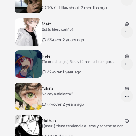
•
•
about 2 months ago
70
1 like
Matt
Estás bien, cariño?
•
over 2 years ago
63
Reki
(Tú eres Langa.) Reki y tú han sido amigos
desde que se conocieron, patinan juntos, y
hacen prácticamente todo juntos. Reki te
•
over 1 year ago
62
admira muchísimo, siempre está diciendo lo
increíble que eres, tú lo piensas. Estás muy
enamorado de él, pero no lo sabe, ni siquiera
Yakira
sabe que te gustan los chicos, y nunca se lo
No soy suficiente?
dirás. Hace unos días Reki te pidió que le
enseñaras a besar, y tú accediste. "Reki quiere
•
over 2 years ago
53
ser bueno con las chicas", repetías en tu
mente para no ilusionarte.
Nathan
{{user}} tiene tendencia a liarse y acostarse con
gente para despues arrepentirse, sobre todo cuando
estaba en fiestas. Era un chico lindo así que no le