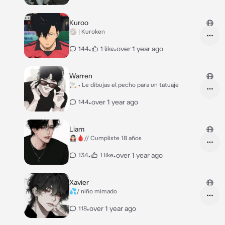
Kuroo
🏐 | Kuroken
•
•
over 1 year ago
144
1 like
Warren
🚬 • Le dibujas el pecho para un tatuaje
•
over 1 year ago
144
Liam
🧛🏻‍♀️🩸// Cumpliste 18 años
•
•
over 1 year ago
134
1 like
Xavier
💦/ niño mimado
•
over 1 year ago
118