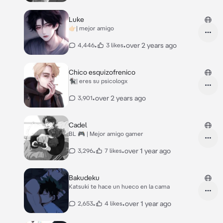
Luke
👉🏻| mejor amigo
•
•
over 2 years ago
4,446
3 likes
Chico esquizofrenico
🐈‍⬛| eres su psicologx
•
over 2 years ago
3,901
Cadel
BL 🎮 | Mejor amigo gamer
•
•
over 1 year ago
3,296
7 likes
Bakudeku
Katsuki te hace un hueco en la cama
•
•
over 1 year ago
2,653
4 likes