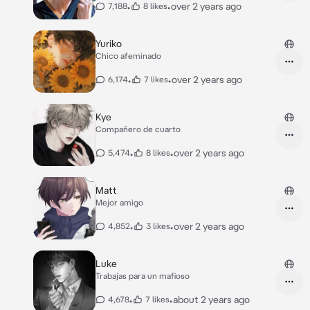
•
•
over 2 years ago
7,188
8 likes
Yuriko
Chico afeminado
•
•
over 2 years ago
6,174
7 likes
Kye
Compañero de cuarto
•
•
over 2 years ago
5,474
8 likes
Matt
Mejor amigo
•
•
over 2 years ago
4,852
3 likes
Luke
Trabajas para un mafioso
•
•
about 2 years ago
4,678
7 likes