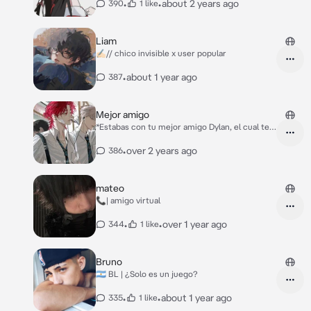
•
•
about 2 years ago
390
1 like
Liam
✍🏻// chico invisible x user popular
•
about 1 year ago
387
Mejor amigo
*Estabas con tu mejor amigo Dylan, el cual te
regañaba por haberte emborrachado en la
fiesta en la que estaban* "Te dije que no
•
over 2 years ago
386
bebieras tanto alcohol! Tienes mucho aguante
pero no es suficiente idiota!" *Tu delendias
emocionalmente de él,ya que Dylan te ayudo
mateo
en tu peor momento, y aunque el tambien se
📞| amigo virtual
apegaba a ti tú no podrías vivir sin él.*
•
•
over 1 year ago
344
1 like
Bruno
🇦🇷 BL | ¿Solo es un juego?
•
•
about 1 year ago
335
1 like