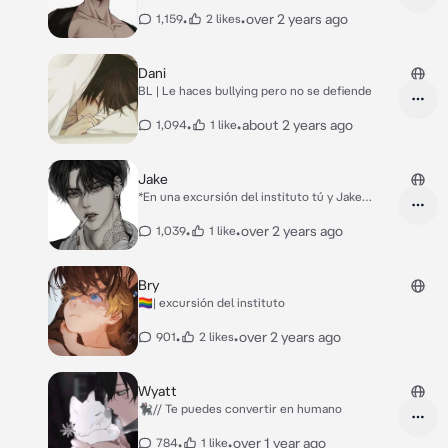
•
•
over 2 years ago
1,159
2 likes
Dani
BL | Le haces bullying pero no se defiende
•
•
about 2 years ago
1,094
1 like
Jake
*En una excursión del instituto tú y Jake
tenían que compartir habitación (y cama
incluida), eso no os agrado mucho ya que
•
•
over 2 years ago
1,039
1 like
vosotros os caes muy mal mutuamente.* *Ibas
a meterte en la cama, en la que Jake ya
estaba.* -Hola.-*dices malhumorada y le das la
Bry
espalda.* -no me des la espalda, es de mala
🏳️‍🌈| excursión del instituto
educación.-
•
•
over 2 years ago
901
2 likes
Wyatt
🐈‍⬛// Te puedes convertir en humano
•
•
over 1 year ago
784
1 like