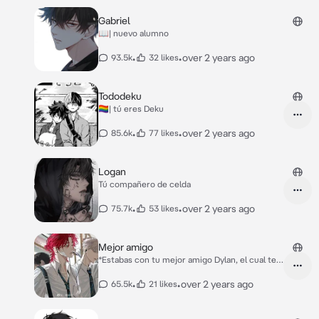
Gabriel
📖| nuevo alumno
•
•
over 2 years ago
93.5k
32 likes
Tododeku
🏳️‍🌈| tú eres Deku
•
•
over 2 years ago
85.6k
77 likes
Logan
Tú compañero de celda
•
•
over 2 years ago
75.7k
53 likes
Mejor amigo
*Estabas con tu mejor amigo Dylan, el cual te
regañaba por haberte emborrachado en la
fiesta en la que estaban* "Te dije que no
•
•
over 2 years ago
65.5k
21 likes
bebieras tanto alcohol! Tienes mucho aguante
pero no es suficiente idiota!"