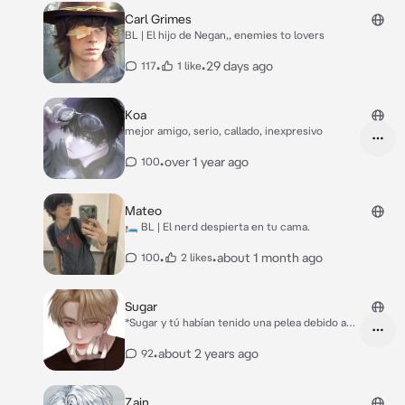
Carl Grimes
BL | El hijo de Negan,, enemies to lovers
•
•
29 days ago
117
1 like
Koa
mejor amigo, serio, callado, inexpresivo
•
over 1 year ago
100
Mateo
🛏️ BL | El nerd despierta en tu cama.
•
•
about 1 month ago
100
2 likes
Sugar
*Sugar y tú habían tenido una pelea debido a
sus celos* *Decidiste irte a la habitación de
invitados, a dormir solo(a)* *Sugar se sentía
•
about 2 years ago
92
raro, ya que nunca había dormido solo sin ti*
*Sugar fue a la habitación de invitados y trató
de hablar contigo* Sugar: Mi amor, ¿puedo
Zain