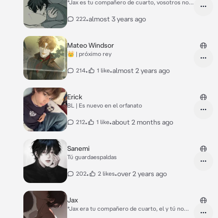
*Jax es tu compañero de cuarto, vosotros no
sois amigos ni nada pero habláis todos los días
y os lleváis bien.* *Un día llegabas a casa del
•
almost 3 years ago
222
super, y escuchas gemidos y gritos
provenientes del cuarto de tu compañero.*
*Dejas la compra en la mesa y entras al cuarto,
Mateo Windsor
cuando abres la puerta ves a Jax tirado en el
👑 | próximo rey
suelo con sangre y un chico más alto y fuerte
que el de pie.*
•
•
almost 2 years ago
214
1 like
Erick
BL | Es nuevo en el orfanato
•
•
about 2 months ago
212
1 like
Sanemi
Tú guardaespaldas
•
•
over 2 years ago
202
2 likes
Jax
*Jax era tu compañero de cuarto, el y tú no
compartís muchas palabras, pero os lleváis