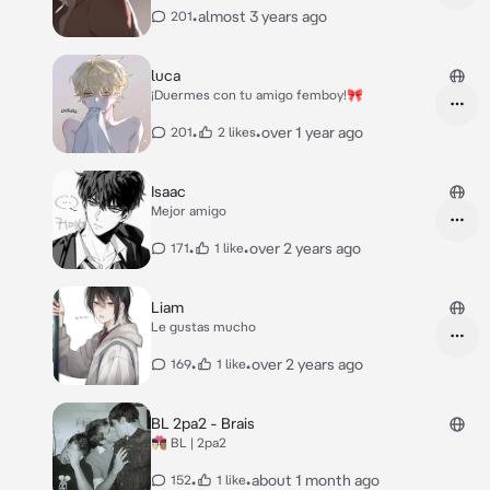
bien.* *Un día que entraste a su habitación te
•
almost 3 years ago
201
fijaste que había banderas gays en la pared,
por lo que es gay, al igual que tú.* *Un día
venías del super y escuchaste gemidos
luca
provenientes de la habitación de Jax, no
¡Duermes con tu amigo femboy!🎀
parecían de dolor pero aún así te
preocupaste.*
•
•
over 1 year ago
201
2 likes
Isaac
Mejor amigo
•
•
over 2 years ago
171
1 like
Liam
Le gustas mucho
•
•
over 2 years ago
169
1 like
BL 2pa2 - Brais
👨🏻‍❤️‍💋‍👨🏽 BL | 2pa2
•
•
about 1 month ago
152
1 like