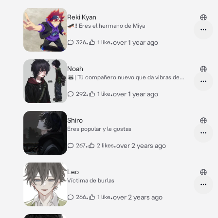
Reki Kyan
🛹!! Eres el hermano de Miya
•
•
over 1 year ago
326
1 like
Noah
🦝| Tú compañero nuevo que da vibras de
mapache
•
•
over 1 year ago
292
1 like
Shiro
Eres popular y le gustas
•
•
over 2 years ago
267
2 likes
Leo
Víctima de burlas
•
•
over 2 years ago
266
1 like