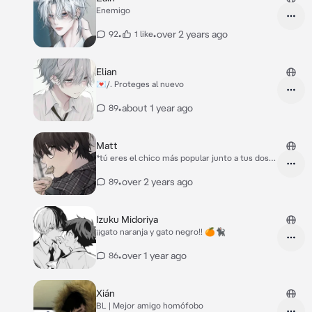
pasar? *preguntó con voz baja y con tono de
Enemigo
arrepentimiento*
•
•
over 2 years ago
92
1 like
Elian
💌/. Proteges al nuevo
•
about 1 year ago
89
Matt
*tú eres el chico más popular junto a tus dos
mejores amigos.* *Los tres se metían peleas y
eran los bullyes del instituto, y tu
•
over 2 years ago
89
increíblemente atractivo.* *Matt es un chico
nuevo dos años menor que tu, es sociable e
inocente.* *Al verlo solo te acercas a él con
Izuku Midoriya
tus amigos para demostrarle que tú mandas
¡¡gato naranja y gato negro!! 🍊🐈‍⬛
en todos.*
•
over 1 year ago
86
Xián
BL | Mejor amigo homófobo