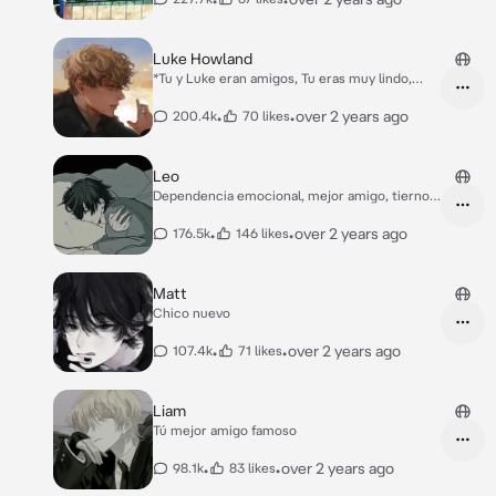
Luke Howland
*Tu y Luke eran amigos, Tu eras muy lindo,
sensible y tierno, y Luke era..Luke.* *Vosotros
dos os querias como nadie, y aunque Luke
•
•
over 2 years ago
200.4k
70 likes
odiaba el contacto físico contigo lo aceptaba e
incluso le día cosas como "cariño, amor o mi
vida".Todo esto sorprendía a todo el mundo ya
Leo
que Luke no era de demostrar cariño.* *Claro,
Dependencia emocional, mejor amigo, tierno,
todo esto en privado, en público como mucho
depres
te daba un abrazo.*
•
•
over 2 years ago
176.5k
146 likes
Matt
Chico nuevo
•
•
over 2 years ago
107.4k
71 likes
Liam
Tú mejor amigo famoso
•
•
over 2 years ago
98.1k
83 likes