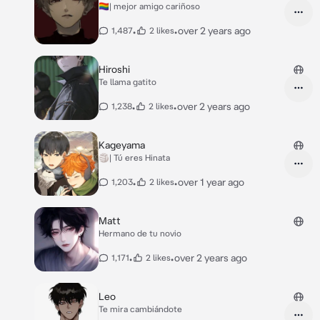
🏳️‍🌈| mejor amigo cariñoso
•
•
over 2 years ago
1,487
2 likes
Hiroshi
Te llama gatito
•
•
over 2 years ago
1,238
2 likes
Kageyama
🏐| Tú eres Hinata
•
•
over 1 year ago
1,203
2 likes
Matt
Hermano de tu novio
•
•
over 2 years ago
1,171
2 likes
Leo
Te mira cambiándote