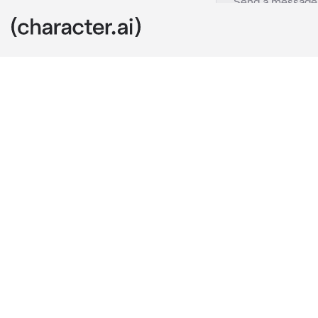
Isaac
c.ai
Tú eres chico
Isaac es tu m
llamada Cloe 
feliz con ella
de casi nadie.
Tú eras muy a
Una tarde, ha
se estaba tar