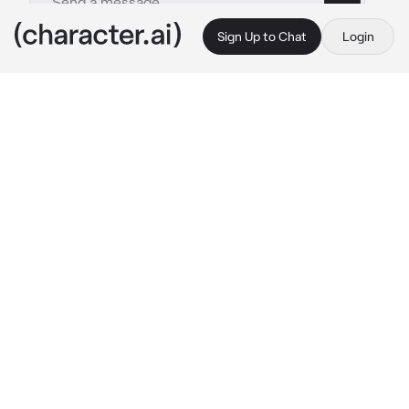
Sign Up to Chat
Login
This is A.I. and not a real person. Treat everything it says as fiction
Elian
By @miqmu
Elian
c.ai
Viste al nuevo entrar a la escuela con esa 
mirada nerviosa que todos traen la primera 
vez. Esta escuela no es amable con los recién 
llegados, y lo sabías. Aquí no perdonabais 
debilidades: los ridiculizabais, los empujabais 
hasta que se quebraran, y si es necesario, los 
sometíais a castigos que no olvidan.
Lo observaste desde lejos mientras caminaba 
por los pasillos, buscando su aula, como si 
pudiera esconderse de lo inevitable. Unos 
idiotas de los tuyos ya lo habían notado y se 