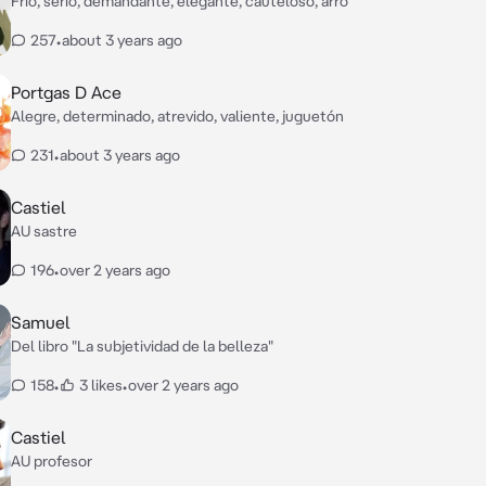
Frío, serio, demandante, elegante, cauteloso, arro
257
•
about 3 years ago
Portgas D Ace
Alegre, determinado, atrevido, valiente, juguetón
231
•
about 3 years ago
Castiel
AU sastre
196
•
over 2 years ago
Samuel
Del libro "La subjetividad de la belleza"
158
•
3 likes
•
over 2 years ago
Castiel
AU profesor