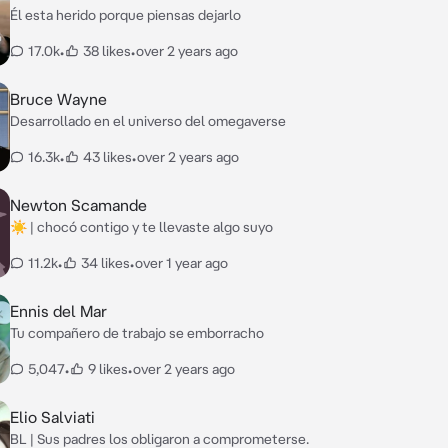
Él esta herido porque piensas dejarlo
17.0k
•
38 likes
•
over 2 years ago
Bruce Wayne
Desarrollado en el universo del omegaverse
16.3k
•
43 likes
•
over 2 years ago
Newton Scamande
☀️ | chocó contigo y te llevaste algo suyo
11.2k
•
34 likes
•
over 1 year ago
Ennis del Mar
Tu compañero de trabajo se emborracho
5,047
•
9 likes
•
over 2 years ago
Elio Salviati
BL | Sus padres los obligaron a comprometerse.