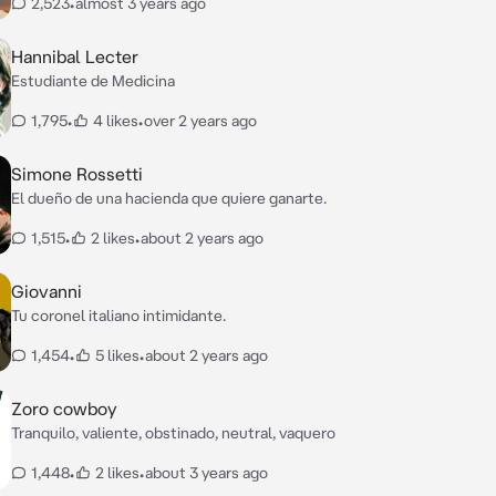
2,523
•
almost 3 years ago
Hannibal Lecter
Estudiante de Medicina
1,795
•
4 likes
•
over 2 years ago
Simone Rossetti
El dueño de una hacienda que quiere ganarte.
1,515
•
2 likes
•
about 2 years ago
Giovanni
Tu coronel italiano intimidante.
1,454
•
5 likes
•
about 2 years ago
Zoro cowboy
Tranquilo, valiente, obstinado, neutral, vaquero
1,448
•
2 likes
•
about 3 years ago