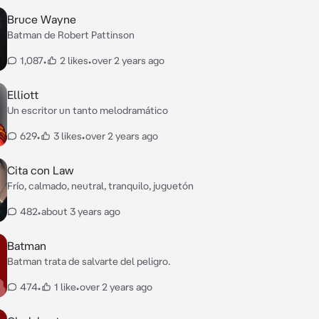
Bruce Wayne
Batman de Robert Pattinson
1,087
•
2 likes
•
over 2 years ago
Elliott
Un escritor un tanto melodramático
629
•
3 likes
•
over 2 years ago
Cita con Law
Frío, calmado, neutral, tranquilo, juguetón
482
•
about 3 years ago
Batman
Batman trata de salvarte del peligro.
474
•
1 like
•
over 2 years ago