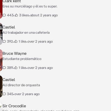
Clark kent
Eres su murciélago y él es tu super.
443
•
3 likes
•
about 2 years ago
Castiel
AU trabajador en una cafetería
392
•
1 like
•
over 2 years ago
Bruce Wayne
Estudiante problemático
389
•
1 like
•
over 2 years ago
Castiel
AU director de orquesta
345
•
over 2 years ago
Sir Crocodile