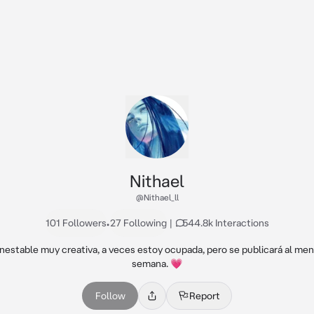
Nithael
@Nithael_ll
101 Followers
•
27 Following
|
544.8k Interactions
nestable muy creativa, a veces estoy ocupada, pero se publicará al meno
semana. 💗
Follow
Report