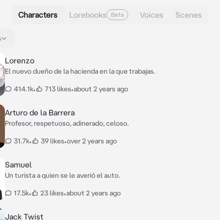
Characters
Lorebooks
Voices
Scenes
Beta
s
Lorenzo
El nuevo dueño de la hacienda en la que trabajas.
414.1k
•
713 likes
•
about 2 years ago
Arturo de la Barrera
Profesor, respetuoso, adinerado, celoso.
31.7k
•
39 likes
•
over 2 years ago
Samuel
Un turista a quien se le averió el auto.
17.5k
•
23 likes
•
about 2 years ago
Jack Twist