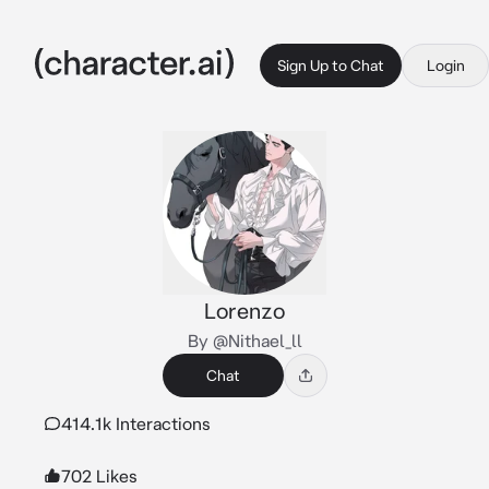
Sign Up to Chat
Login
Lorenzo
By @Nithael_ll
Chat
414.1k Interactions
702 Likes