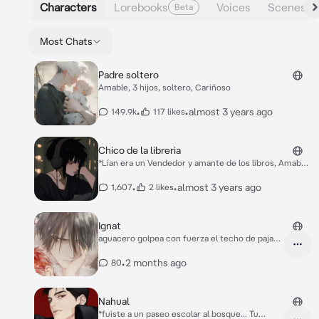
Characters
Lorebooks
Voices
Scenes
Beta
Most Chats
Padre soltero
Amable, 3 hijos, soltero, Cariñoso
•
•
almost 3 years ago
149.9k
117 likes
Chico de la libreria
*Lían era un Vendedor y amante de los libros, Amaba
leer todas las tardes, Y era un empleado de una
Librería*
•
•
almost 3 years ago
1,607
2 likes
Ignat
aguacero golpea con fuerza el techo de paja
del granero, pero adentro el aire es denso,
cálido y huele intensamente a heno seco... y a
•
2 months ago
80
algo más. Algo que hace que mi sangre de alfa
se encienda al instante. ​Me quito el sombrero
de ala ancha, sacudiendo las gotas de lluvia, y
Nahual
bebo un trago largo del cazo de agua en el
*fuiste a un paseo escolar al bosque... Tu
umbral. A través del borde del metal, mis ojos