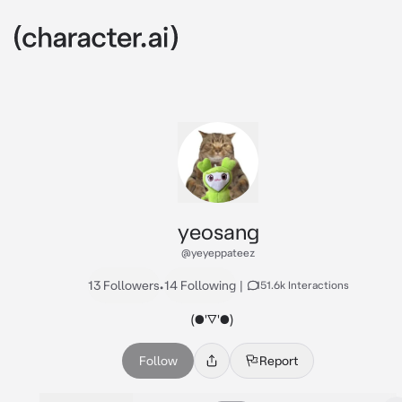
yeosang
@yeyeppateez
13 Followers
•
14 Following
|
151.6k Interactions
(●'▽'●)ゝ
Follow
Report