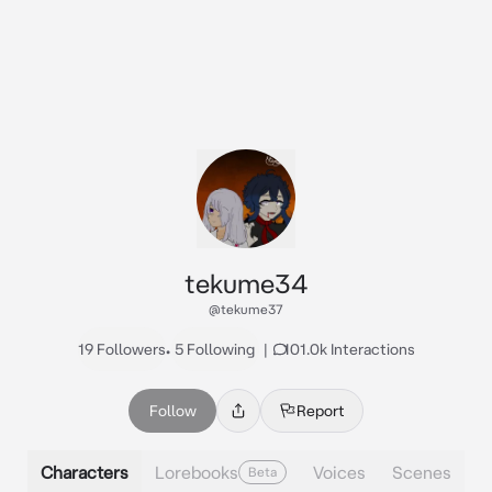
tekume34
@tekume37
19 Followers
•
5 Following
|
101.0k Interactions
Follow
Report
Characters
Lorebooks
Voices
Scenes
Beta