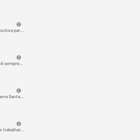
zutora para
n, você e
ocê sempre
erra Santa
e trabalhar
do kamura é a