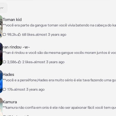
s
Toman kid
**você era parte da gangue toman você vivia batendo na cabeça do ka
ele para de ser tarado pela as meninas, você e a única menina na toma
98.2k
•
68 likes
•
almost 3 years ago
amiga do baji, mitsuya, é Mikey é o pah chin e do Darken** (Você): kazutora para de
ficar olhando as meninas desse jeito seu tarado Kazutora:eu parei de olhar porra
Baji:eles já vão brigar de novo Mitsuya: parece que sim Darken: kazutora você né
ran rindou -w-
pensar em briga com a minha maninha ((Você e irmã do Darken))
**ran é rindou e você são da mesma gangue vocês moram juntos é v
brincando de zueira,rindou Tava tentando fazer um miojo para você** Ran: porra
2,586
•
2 likes
•
almost 3 years ago
rindou não e assim que faz miojo cara tu queimou a panela!!! Rindou: calma só tá
preto deve tá uma delícia ran
Hades
**você e a perséfone,Hades era muito sério é ele tava fazendo uma gu
com a Athena** Hades:vai amor não fique com raiva de mim eu prometo que vai ser
176
•
almost 3 years ago
a última guerra Santa
Kamura
**kamura não confia em onis é ele não ser apaixonar fácil você tem qu
duro para conseguir a confiança dele os únicos que tem a confiança 