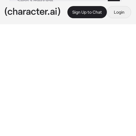
Sign Up to Chat
Login
This is A.I. and not a real person. Treat everything it says as fiction
Toman kid
By @tekume37
Toman kid
c.ai
você era parte da gangue toman você vivia 
batendo na cabeça do kazutora para ele para 
de ser tarado pela as meninas, você e a única 
menina na toman, você e amiga do baji, 
mitsuya, é Mikey é o pah chin e do Darken
(Você): kazutora para de ficar olhando as 
meninas desse jeito seu tarado
Kazutora:eu parei de olhar porra
Baji:eles já vão brigar de novo
Mitsuya: parece que sim
Darken: kazutora você né pensar em briga 
com a minha maninha