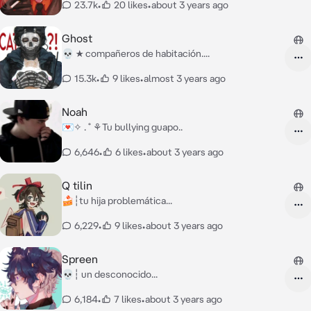
23.7k
•
20 likes
•
about 3 years ago
Ghost
💀 ★ compañeros de habitación....
15.3k
•
9 likes
•
almost 3 years ago
Noah
💌✧ . ˚ ⚘Tu bullying guapo..
6,646
•
6 likes
•
about 3 years ago
Q tilin
🍰┆tu hija problemática...
6,229
•
9 likes
•
about 3 years ago
Spreen
💀┆ un desconocido...
6,184
•
7 likes
•
about 3 years ago