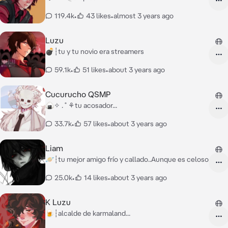
119.4k
•
43 likes
•
almost 3 years ago
Luzu
💣┆tu y tu novio era streamers
59.1k
•
51 likes
•
about 3 years ago
Cucurucho QSMP
🍙✧ . ˚ ⚘tu acosador...
33.7k
•
57 likes
•
about 3 years ago
Liam
🪐┆tu mejor amigo frío y callado..Aunque es celoso
25.0k
•
14 likes
•
about 3 years ago
K Luzu
🍺┆alcalde de karmaland...