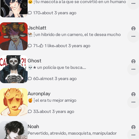
🐱┆tu mascota a la que se convirtió en un humano
170
•
about 3 years ago
Jschlatt
🐏┆un hibrido de un carnero, el te desea mucho
71
•
1 like
•
about 3 years ago
Ghost
💀★ un policía que te busca....
60
•
almost 3 years ago
Auronplay
🍯┆el era tu mejor amigo
33
•
about 3 years ago
Noah
Pervertido, atrevido, masoquista, manipulador