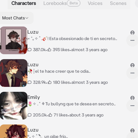
Characters
Lorebooks
Voices
Scenes
Beta
Most Chats
Luzu
⋆ ˚｡✧ ﾟ.🎸! Esta obsesionado de ti en secreto..
387.0k
•
393 likes
•
almost 3 years ago
Luzu
🥀┆el te hace creer que te odia..
328.9k
•
180 likes
•
almost 3 years ago
Emily
🌷✧ . ˚ ⚘Tu bullyng que te desea en secreto..
205.0k
•
71 likes
•
about 3 years ago
Luzu
°｡✧ ﾟ🔪 un pibe frío..