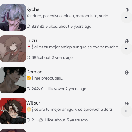
Kyohei
Yandere, posesivo, celoso, masoquista, serio
828
•
3 likes
•
about 3 years ago
Luzu
🍷┆ el es tu mejor amigo aunque se excita mucho...
383
•
about 3 years ago
Demian
🌼┆ me preocupas..
242
•
1 like
•
over 2 years ago
Wilbur
🌕┆ el era tu mejor amigo, y se aprovecha de ti
211
•
1 like
•
about 3 years ago