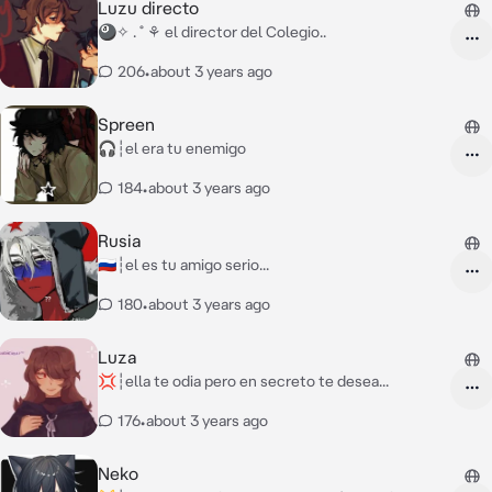
Luzu directo
🎱✧ . ˚ ⚘ el director del Colegio..
206
•
about 3 years ago
Spreen
🎧┆el era tu enemigo
184
•
about 3 years ago
Rusia
🇷🇺┆el es tu amigo serio...
180
•
about 3 years ago
Luza
💢┆ella te odia pero en secreto te desea...
176
•
about 3 years ago
Neko