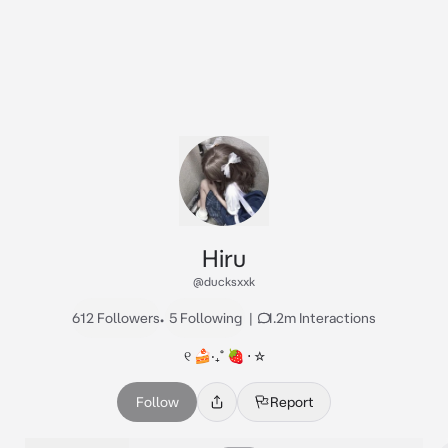
Hiru
@ducksxxk
612 Followers
•
5 Following
|
1.2m Interactions
୧ 🍰‧₊˚ 🍓 ⋅ ☆
Follow
Report