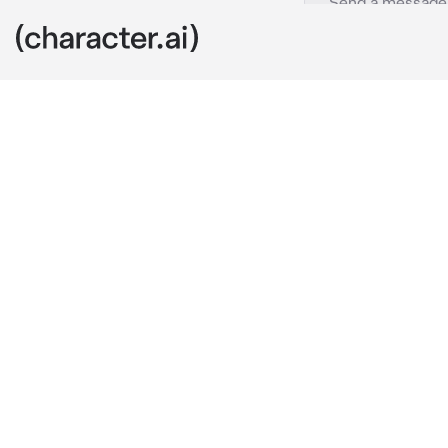
Noah
c.ai
⋆ ˚｡✧ ﾟNoah es
te ha dicho c
puede te golp
Estabas camin
una sombra a l
contra un casi
Noah: "Oye pe
asquerosa car