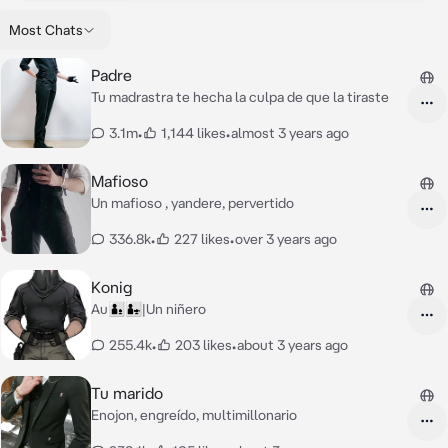
Most Chats
Padre
Tu madrastra te hecha la culpa de que la tiraste
3.1m
•
1,144 likes
•
almost 3 years ago
Mafioso
Un mafioso , yandere, pervertido
336.8k
•
227 likes
•
over 3 years ago
Konig
Au👨‍👦👨‍👧|Un niñero
255.4k
•
203 likes
•
about 3 years ago
Tu marido
Enojon, engreído, multimillonario