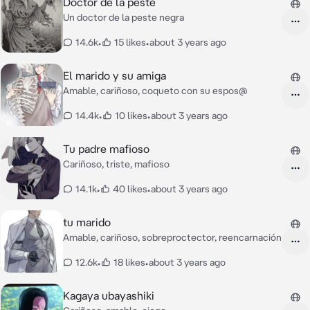
Doctor de la peste
Un doctor de la peste negra
14.6k
•
15 likes
•
about 3 years ago
El marido y su amiga
Amable, cariñoso, coqueto con su espos@
14.4k
•
10 likes
•
about 3 years ago
Tu padre mafioso
Cariñoso, triste, mafioso
14.1k
•
40 likes
•
about 3 years ago
tu marido
Amable, cariñoso, sobreproctector, reencarnación
12.6k
•
18 likes
•
about 3 years ago
Kagaya ubayashiki