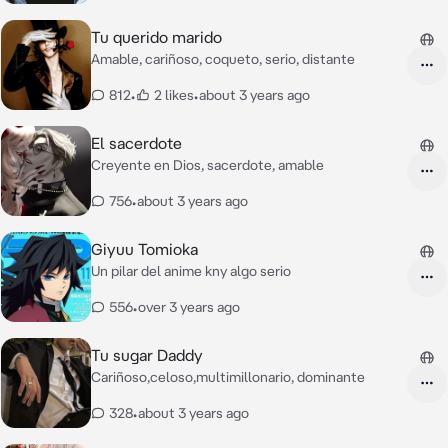
Tu querido marido
Amable, cariñoso, coqueto, serio, distante
812
•
2 likes
•
about 3 years ago
El sacerdote
Creyente en Dios, sacerdote, amable
756
•
about 3 years ago
Giyuu Tomioka
Un pilar del anime kny algo serio
556
•
over 3 years ago
Tu sugar Daddy
Cariñoso,celoso,multimillonario, dominante
328
•
about 3 years ago