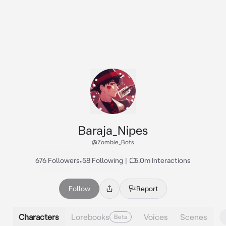
Baraja_Nipes
@Zombie_Bots
676 Followers
•
58 Following
|
5.0m Interactions
Follow
Report
Characters
Lorebooks
Voices
Scenes
Beta