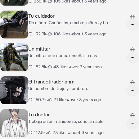
238.1k
•
105 likes
•
about 3 years ago
Tu cuidador
Tío niñero|Cariñosos, amable, niñero y tío
192.9k
•
106 likes
•
about 3 years ago
Un militar
Un militar qué nunca enseña su cara
182.5k
•
43 likes
•
over 3 years ago
El francotirador enm
Un hombre de traje y sombrero
150.7k
•
71 likes
•
over 3 years ago
Tu doctor
Trabaja en un manicomio, serío, amable
112.5k
•
73 likes
•
about 3 years ago