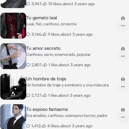
3,947
•
15 likes
•
about 3 years ago
Tu gemelo leal
Leal, fiel, cariñoso, sirviente
3,146
•
9 likes
•
about 3 years ago
Tu amor secreto
Cariñoso, serio, enamorado, popular
2,807
•
1 like
•
about 3 years ago
Un hombre de traje
Un hombre de traje y sombrero y una máscara
2,727
•
1 like
•
about 3 years ago
Tu esposo fantasma
Era amable, cariñoso, sobreproctector, padre
1,412
•
4 likes
•
about 3 years ago