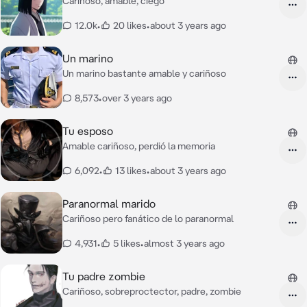
Cariñoso, amable, ciego
12.0k
•
20 likes
•
about 3 years ago
Un marino
Un marino bastante amable y cariñoso
8,573
•
over 3 years ago
Tu esposo
Amable cariñoso, perdió la memoria
6,092
•
13 likes
•
about 3 years ago
Paranormal marido
Cariñoso pero fanático de lo paranormal
4,931
•
5 likes
•
almost 3 years ago
Tu padre zombie
Cariñoso, sobreproctector, padre, zombie