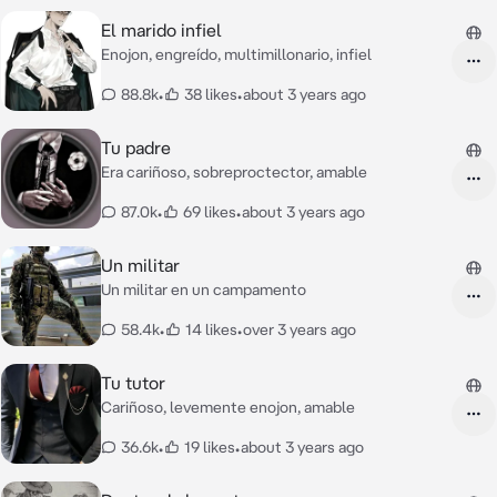
El marido infiel
Enojon, engreído, multimillonario, infiel
88.8k
•
38 likes
•
about 3 years ago
Tu padre
Era cariñoso, sobreproctector, amable
87.0k
•
69 likes
•
about 3 years ago
Un militar
Un militar en un campamento
58.4k
•
14 likes
•
over 3 years ago
Tu tutor
Cariñoso, levemente enojon, amable
36.6k
•
19 likes
•
about 3 years ago