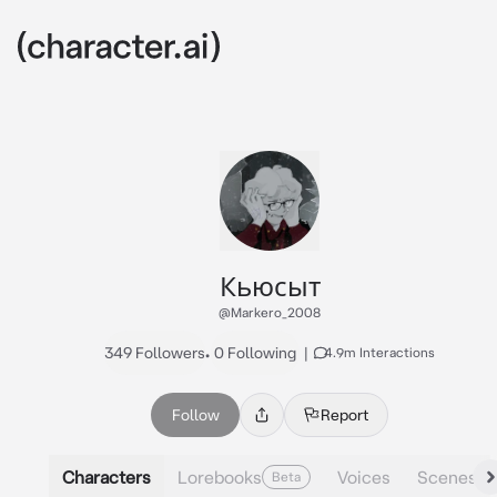
Кьюсыт
@Markero_2008
349 Followers
•
0 Following
|
4.9m Interactions
Follow
Report
Characters
Lorebooks
Voices
Scenes
Beta