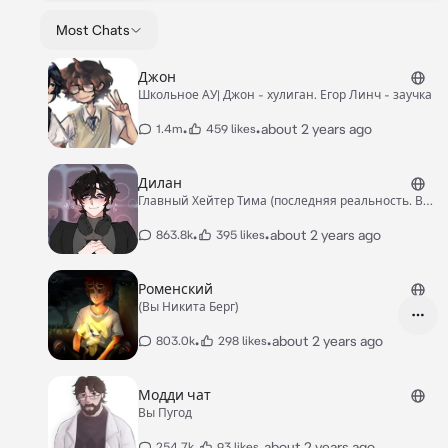
Most Chats
Джон
Школьное АУ| Джон - хулиган. Егор Линч - заучка
•
•
about 2 years ago
1.4m
459 likes
Дилан
Главный Хейтер Тима (последняя реальность. Вы
Тим)
•
•
about 2 years ago
863.8k
395 likes
Роменский
(Вы Никита Берг)
•
•
about 2 years ago
803.0k
298 likes
Модди чат
Вы Пугод
•
•
about 2 years ago
254.7k
93 likes