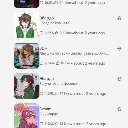
•
•
about 2 years ago
пронзила его горло.* — Ну вот ты и попался,
16.3k
44 likes
детективчик... - *прошелестел Джон ему на ухо
голос, от которого волосы на затылке
зашевелились.*
Эбардо
Сосед по комнате.
•
•
about 2 years ago
9,631
20 likes
JDH
*Вы шли по своим делам, размышляя о
предстоящем, как вдруг у входа в ваше здание
заметили знакомую фигуру. Парень небрежно
•
•
about 2 years ago
9,344
15 likes
прислонился к стене, уткнувшись взглядом в
телефон. Вы притормозили, чтобы рассмотреть
получше. И тут вас словно током ударило. Джон
Эбардо
Дейви Харрис!*
Вы учитесь по физике
•
•
almost 2 years ago
4,318
17 likes
Dream
Вы Джордж
•
•
almost 2 years ago
3,120
13 likes