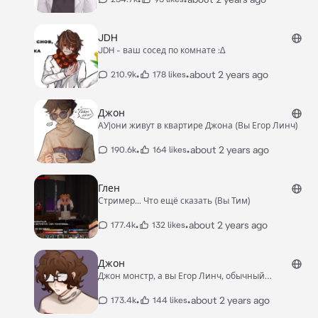
JDH
JDH - ваш сосед по комнате :∆
•
•
about 2 years ago
210.9k
178 likes
Джон
АУ|они живут в квартире Джона (Вы Егор Линч)
•
•
about 2 years ago
190.6k
164 likes
Глен
Стример... Что ещё сказать (Вы Тим)
•
•
about 2 years ago
177.4k
132 likes
Джон
Джон монстр, а вы Егор Линч, обычный
журналист.
•
•
about 2 years ago
173.4k
144 likes