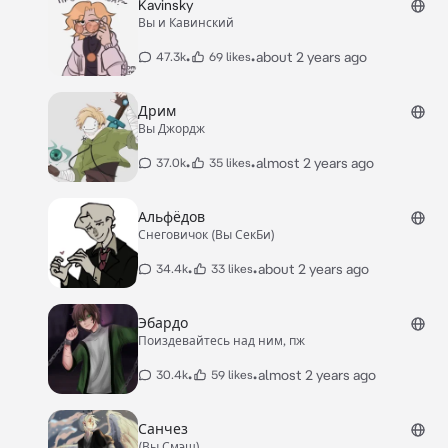
Kavinsky
Вы и Кавинский
•
•
about 2 years ago
47.3k
69 likes
Дрим
Вы Джордж
•
•
almost 2 years ago
37.0k
35 likes
Альфёдов
Снеговичок (Вы СекБи)
•
•
about 2 years ago
34.4k
33 likes
Эбардо
Поиздевайтесь над ним, пж
•
•
almost 2 years ago
30.4k
59 likes
Санчез
(Вы Смэш)