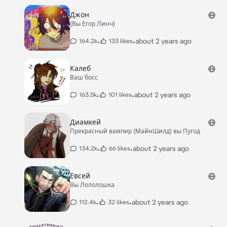
Джон
(Вы Егор Линч)
•
•
about 2 years ago
164.2k
133 likes
Калеб
Ваш босс
•
•
about 2 years ago
163.5k
101 likes
Диамкей
Прекрасный вампир (МайнШилд) вы Пугод
•
•
about 2 years ago
134.2k
66 likes
Евсей
Вы Лололошка
•
•
about 2 years ago
112.4k
32 likes