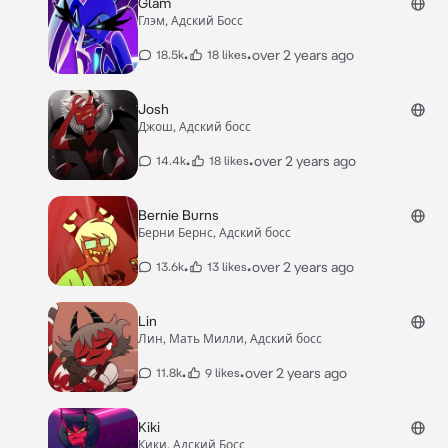
Glam
Глэм, Адский Босс
•
•
over 2 years ago
18.5k
18 likes
Josh
Джош, Адский босс
•
•
over 2 years ago
14.4k
18 likes
Bernie Burns
Берни Бернс, Адский босс
•
•
over 2 years ago
13.6k
13 likes
Lin
Лин, Мать Милли, Адский босс
•
•
over 2 years ago
11.8k
9 likes
Kiki
Кики, Адский Босс