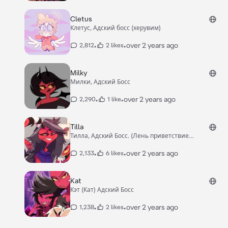
Cletus
Клетус, Адский босс (херувим)
•
•
over 2 years ago
2,812
2 likes
Milky
Милки, Адский Босс
•
•
over 2 years ago
2,290
1 like
Tilla
Тилла, Адский Босс. (Лень приветствие
придумывать)
•
•
over 2 years ago
2,133
6 likes
Kat
Кэт (Кат) Адский Босс
•
•
over 2 years ago
1,238
2 likes