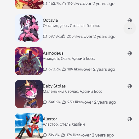
•
•
over 2 years ago
462.7k
116 likes
Octavia
Октавия, дочь Столаса, Гоетия.
•
•
over 2 years ago
397.8k
205 likes
Asmodeus
Асмодей, Оззи, Адский босс.
•
•
over 2 years ago
370.3k
189 likes
Baby Stolas
Маленький Столас, Адский Босс
•
•
over 2 years ago
348.2k
230 likes
Alastor
Аластор, Отель Хазбин
•
•
over 2 years ago
319.6k
176 likes