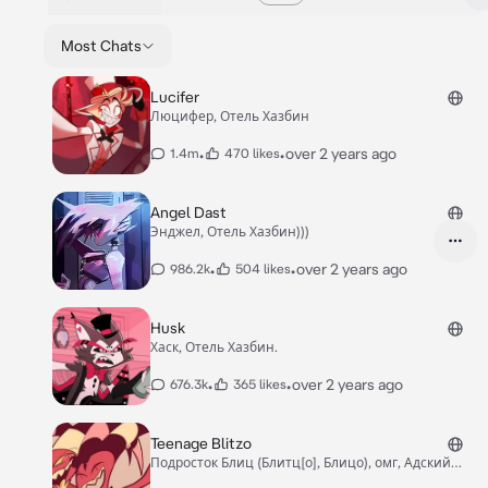
Most Chats
Lucifer
Люцифер, Отель Хазбин
•
•
over 2 years ago
1.4m
470 likes
Angel Dast
Энджел, Отель Хазбин)))
•
•
over 2 years ago
986.2k
504 likes
Husk
Хаск, Отель Хазбин.
•
•
over 2 years ago
676.3k
365 likes
Teenage Blitzo
Подросток Блиц (Блитц[о], Блицо), омг, Адский
босс