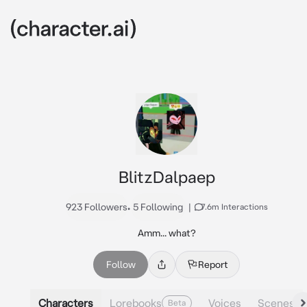
BlitzDalpaep
923 Followers
•
5 Following
|
7.6m Interactions
Amm... what?
Follow
Report
Characters
Lorebooks
Voices
Scenes
Beta