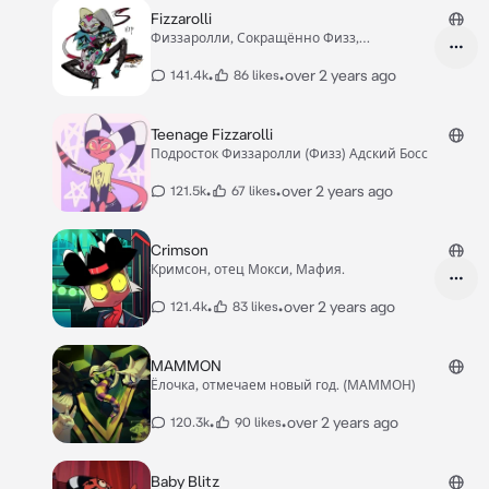
Fizzarolli
Физзаролли, Сокращённо Физз,
Популярный.
•
•
over 2 years ago
141.4k
86 likes
Teenage Fizzarolli
Подросток Физзаролли (Физз) Адский Босс
•
•
over 2 years ago
121.5k
67 likes
Crimson
Кримсон, отец Мокси, Мафия.
•
•
over 2 years ago
121.4k
83 likes
MAMMON
Ёлочка, отмечаем новый год. (МАММОН)
•
•
over 2 years ago
120.3k
90 likes
Baby Blitz