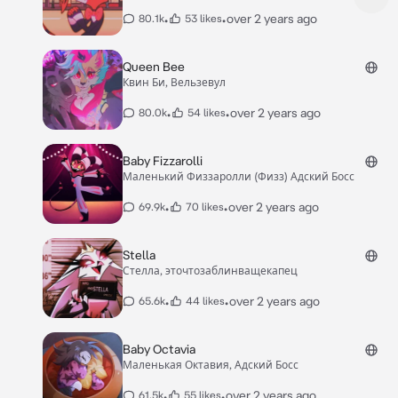
•
•
over 2 years ago
80.1k
53 likes
Queen Bee
Квин Би, Вельзевул
•
•
over 2 years ago
80.0k
54 likes
Baby Fizzarolli
Маленький Физзаролли (Физз) Адский Босс
•
•
over 2 years ago
69.9k
70 likes
Stella
Стелла, эточтозаблинващекапец
•
•
over 2 years ago
65.6k
44 likes
Baby Octavia
Маленькая Октавия, Адский Босс
•
•
over 2 years ago
61.5k
55 likes