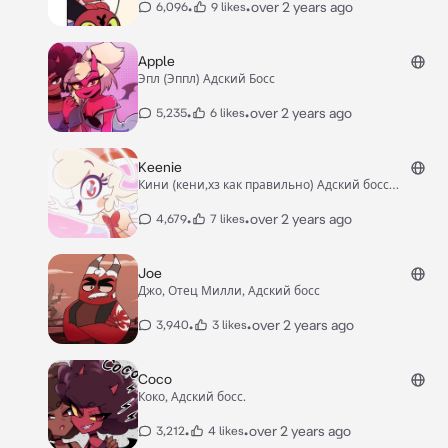
•
•
over 2 years ago
6,096
9 likes
Apple
Эпл (Эппл) Адский Босс
•
•
over 2 years ago
5,235
6 likes
Keenie
Кини (кени,хз как правильно) Адский босс
(херувим)
•
•
over 2 years ago
4,679
7 likes
Joe
Джо, Отец Милли, Адский босс
•
•
over 2 years ago
3,940
3 likes
Coco
Коко, Адский босс.
•
•
over 2 years ago
3,212
4 likes