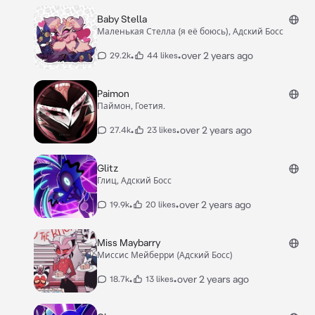
Baby Stella
Маленькая Стелла (я её боюсь), Адский Босс
•
•
over 2 years ago
29.2k
44 likes
Paimon
Паймон, Гоетия.
•
•
over 2 years ago
27.4k
23 likes
Glitz
Глиц, Адский Босс
•
•
over 2 years ago
19.9k
20 likes
Miss Maybarry
Миссис Мейберри (Адский Босс)
•
•
over 2 years ago
18.7k
13 likes