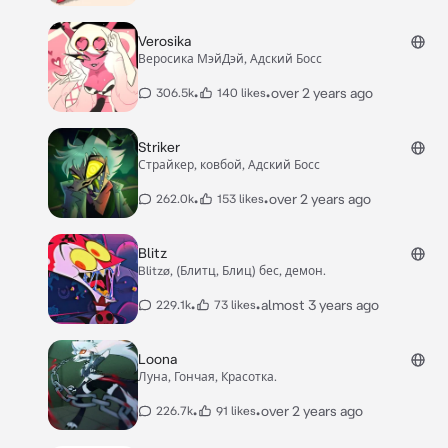
Verosika
Веросика МэйДэй, Адский Босс
•
•
over 2 years ago
306.5k
140 likes
Striker
Страйкер, ковбой, Адский Босс
•
•
over 2 years ago
262.0k
153 likes
Blitz
Blitzø, (Блитц, Блиц) бес, демон.
•
•
almost 3 years ago
229.1k
73 likes
Loona
Луна, Гончая, Красотка.
•
•
over 2 years ago
226.7k
91 likes