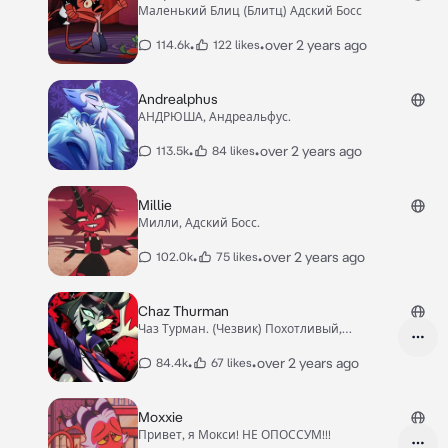
Маленький Блиц (Блитц) Адский Босс
•
•
over 2 years ago
114.6k
122 likes
Andrealphus
АНДРЮША, Андреальфус.
•
•
over 2 years ago
113.5k
84 likes
Millie
Милли, Адский Босс.
•
•
over 2 years ago
102.0k
75 likes
Chaz Thurman
Чаз Турман. (Чезвик) Похотливый,
смешной, весёлый.
•
•
over 2 years ago
84.4k
67 likes
Moxxie
Привет, я Мокси! НЕ ОПОССУМ!!!