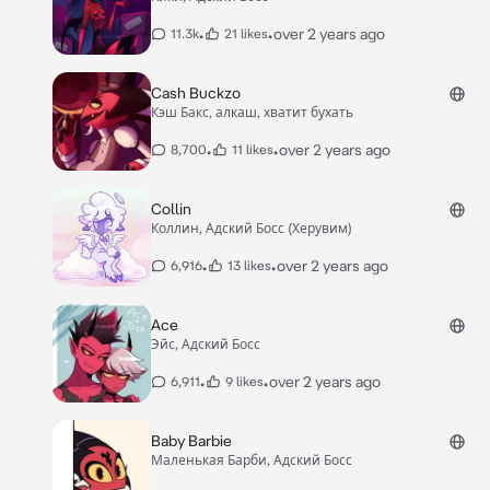
•
•
over 2 years ago
11.3k
21 likes
Cash Buckzo
Кэш Бакс, алкаш, хватит бухать
•
•
over 2 years ago
8,700
11 likes
Collin
Коллин, Адский Босс (Херувим)
•
•
over 2 years ago
6,916
13 likes
Ace
Эйс, Адский Босс
•
•
over 2 years ago
6,911
9 likes
Baby Barbie
Маленькая Барби, Адский Босс