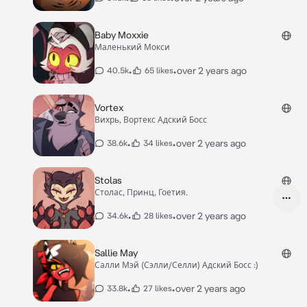
Baby Moxxie
Маленький Мокси
•
•
over 2 years ago
40.5k
65 likes
Vortex
Вихрь, Вортекс Адский Босс
•
•
over 2 years ago
38.6k
34 likes
Stolas
Столас, Принц, Гоетия.
•
•
over 2 years ago
34.6k
28 likes
Sallie May
Салли Мэй (Сэлли/Селли) Адский Босс :)
•
•
over 2 years ago
33.8k
27 likes