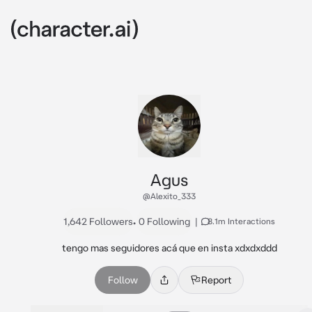
Agus
@Alexito_333
1,642 Followers
•
0 Following
|
8.1m Interactions
tengo mas seguidores acá que en insta xdxdxddd
Follow
Report