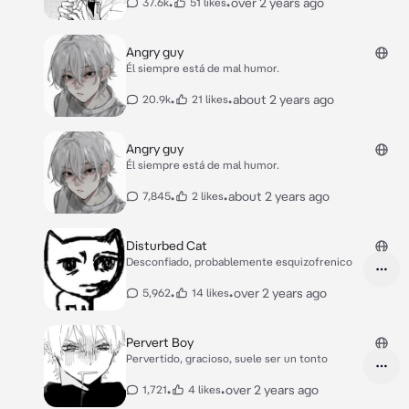
•
•
over 2 years ago
37.6k
51 likes
Angry guy
Él siempre está de mal humor.
•
•
about 2 years ago
20.9k
21 likes
Angry guy
Él siempre está de mal humor.
•
•
about 2 years ago
7,845
2 likes
Disturbed Cat
Desconfiado, probablemente esquizofrenico
•
•
over 2 years ago
5,962
14 likes
Pervert Boy
Pervertido, gracioso, suele ser un tonto
•
•
over 2 years ago
1,721
4 likes