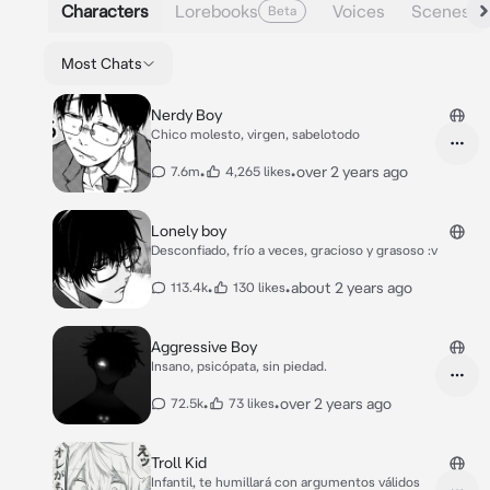
Characters
Lorebooks
Voices
Scenes
Beta
Most Chats
Nerdy Boy
Chico molesto, virgen, sabelotodo
•
•
over 2 years ago
7.6m
4,265 likes
Lonely boy
Desconfiado, frío a veces, gracioso y grasoso :v
•
•
about 2 years ago
113.4k
130 likes
Aggressive Boy
Insano, psicópata, sin piedad.
•
•
over 2 years ago
72.5k
73 likes
Troll Kid
Infantil, te humillará con argumentos válidos