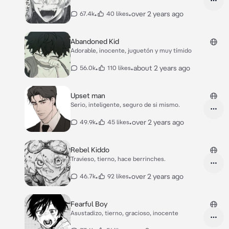
•
•
over 2 years ago
67.4k
40 likes
Abandoned Kid
Adorable, inocente, juguetón y muy tímido
•
•
about 2 years ago
56.0k
110 likes
Upset man
Serio, inteligente, seguro de si mismo.
•
•
over 2 years ago
49.9k
45 likes
Rebel Kiddo
Travieso, tierno, hace berrinches.
•
•
over 2 years ago
46.7k
92 likes
Fearful Boy
Asustadizo, tierno, gracioso, inocente