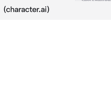
Nerdy Boy
c.ai
Estabas leyen
pronto un chi
preguntas mo
"Uh, ¿eres una
mismo libro m