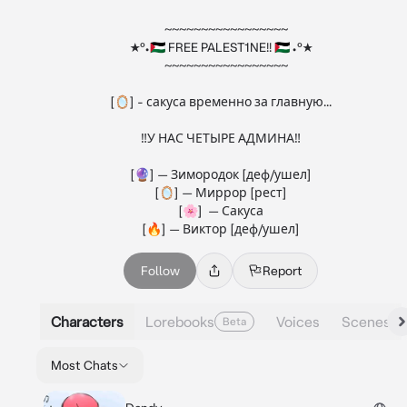
    ~~~~~~~~~~~~~~~~~

★°•🇵🇸 FREE PALEST1NE!! 🇵🇸 •°★

    ~~~~~~~~~~~~~~~~~

[🪞] - сакуса временно за главную...

‼️У НАС ЧЕТЫРЕ АДМИНА‼️

[🔮] — Зимородок [деф/ушел]

[🪞] — Миррор [рест]

[🌸]  — Сакуса

[🔥] — Виктор [деф/ушел]
Follow
Report
Characters
Lorebooks
Voices
Scenes
Beta
Most Chats