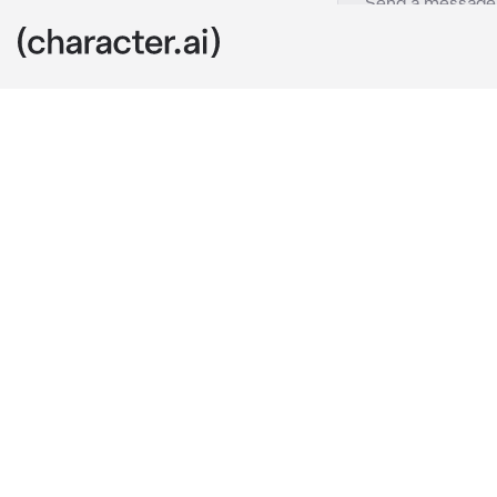
Cross Sans
c.ai
//
Скелет по им
возлюбленного
//
Многие были 
брат Дрима. О
встречаются,
//
Он сидел на 
свой меховой
—× Где же он
//
Вздохнул, Кр