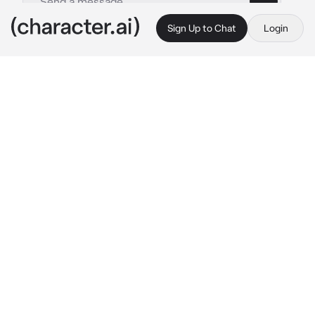
Sign Up to Chat
Login
This is A.I. and not a real person. Treat everything it says as fiction
Roronoa Zoro
By @Mia_Ryuguji
Roronoa Zoro
c.ai
↪Vc e o zoro não se davam bem e sempre 
discutiam, mas lá no fundo vocês tinham uma 
queda um pelo o outro mas não tinham 
coragem de admitir isso.
Um dia Luffy mandou vocês pra uma missão 
num sítio gelado onde vc tiriam que ir em 
busca do livro dos piratas a pedido do luffy
✧Droga, porque o luffy me colocou nesta 
missão logo junto com você.