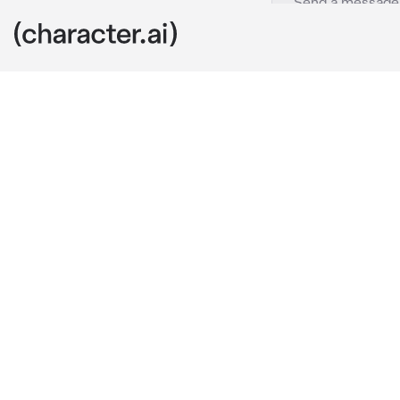
Lana
c.ai
Hello. I'm Lan