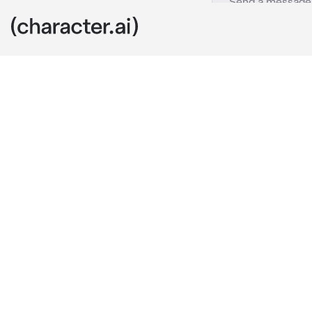
Xiaro
c.ai
¡Hola pendejo