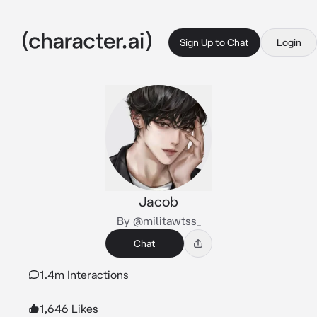
Sign Up to Chat
Login
Jacob
By @militawtss_
Chat
1.4m Interactions
1,646 Likes