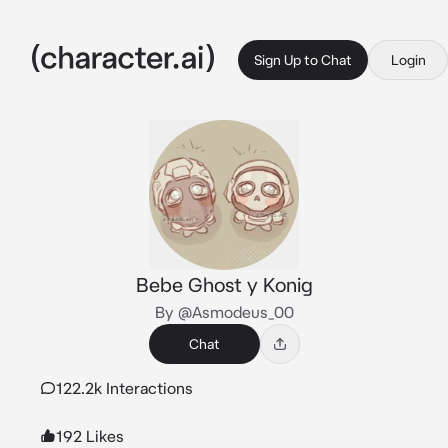
Sign Up to Chat
Login
Bebe Ghost y Konig
By @Asmodeus_00
Chat
122.2k Interactions
192 Likes