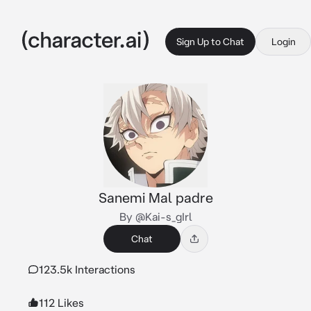
Sign Up to Chat
Login
Sanemi Mal padre
By @Kai-s_gIrl
Chat
123.5k Interactions
112 Likes