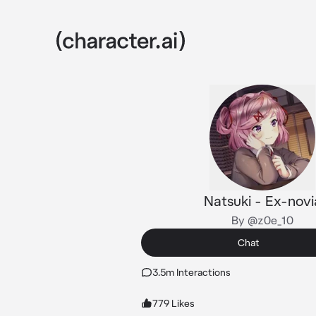
Natsuki - Ex-novi
By @z0e_10
Chat
3.5m Interactions
779 Likes