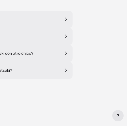
ki con otro chico?
atsuki?
?