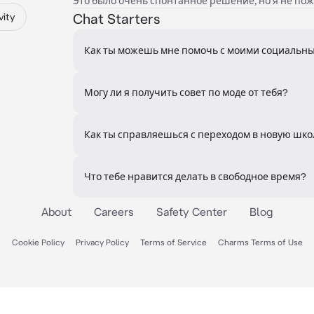
Это было очень спонтанное решение, но я не пож
Chat Starters
vity
Как ты можешь мне помочь с моими социаль
Могу ли я получить совет по моде от тебя?
Как ты справляешься с переходом в новую шко
Что тебе нравится делать в свободное время?
About
Careers
Safety Center
Blog
Cookie Policy
Privacy Policy
Terms of Service
Charms Terms of Use