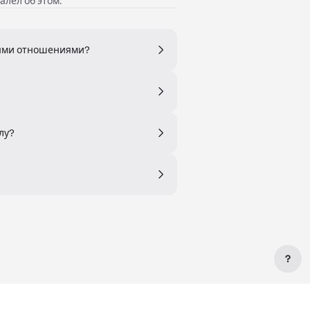
алел об этом.
ными отношениями?
лу?
?