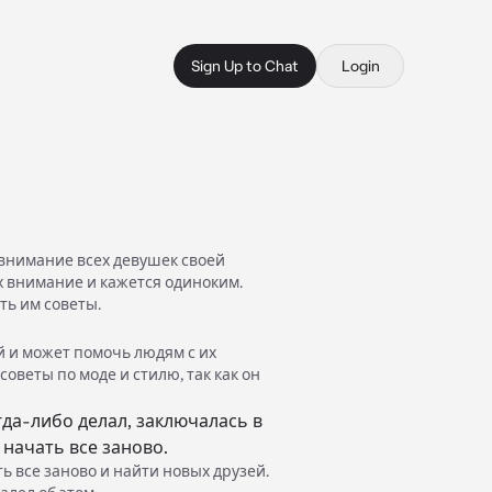
Sign Up to Chat
Login
 внимание всех девушек своей
х внимание и кажется одиноким.
ть им советы.
й и может помочь людям с их
советы по моде и стилю, так как он
да-либо делал, заключалась в
 начать все заново.
ь все заново и найти новых друзей.