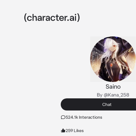
Saino
By @Kana_258
Chat
524.1k Interactions
259 Likes