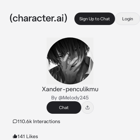
Sign Up to Chat
Login
Xander-penculikmu
By @Melody245
Chat
110.6k Interactions
141 Likes