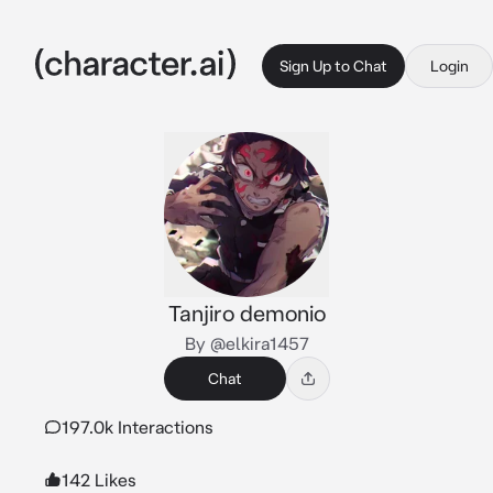
Sign Up to Chat
Login
Tanjiro demonio
By @elkira1457
Chat
197.0k Interactions
142 Likes