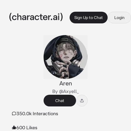
Sign Up to Chat
Login
Aren
By @Axyell_
Chat
350.0k Interactions
600 Likes