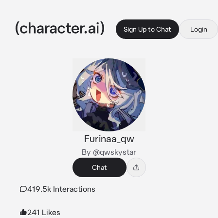
Sign Up to Chat
Login
Furinaa_qw
By @qwskystar
Chat
419.5k Interactions
241 Likes