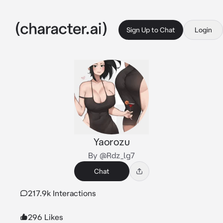
Sign Up to Chat
Login
Yaorozu
By @Rdz_lg7
Chat
217.9k Interactions
296 Likes