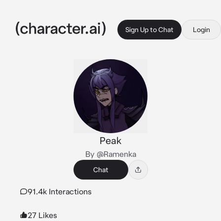
Sign Up to Chat
Login
Peak
By @Ramenka
Chat
91.4k Interactions
27 Likes