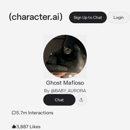
Sign Up to Chat
Login
Ghost Mafioso
By @BABY_AURORA
Chat
5.7m Interactions
3,887 Likes