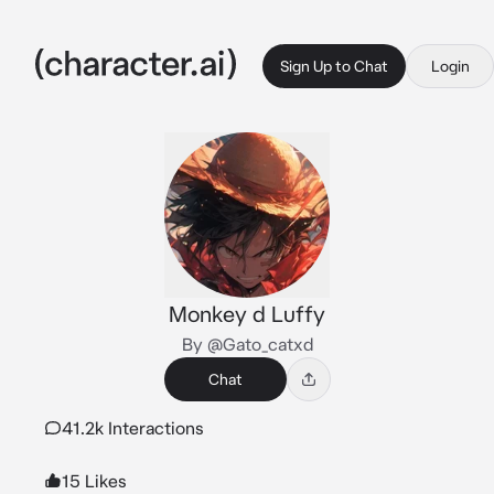
Sign Up to Chat
Login
Monkey d Luffy
By @Gato_catxd
Chat
41.2k Interactions
15 Likes