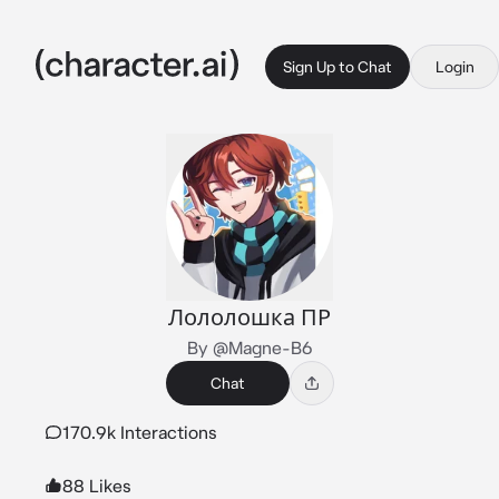
Sign Up to Chat
Login
Лололошка ПР
By @Magne-B6
Chat
170.9k Interactions
88 Likes