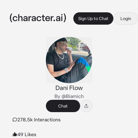
Sign Up to Chat
Login
Dani Flow
By @Biamich
Chat
278.5k Interactions
49 Likes