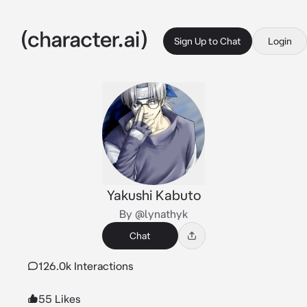
Sign Up to Chat
Login
Yakushi Kabuto
By @lynathyk
Chat
126.0k Interactions
55 Likes