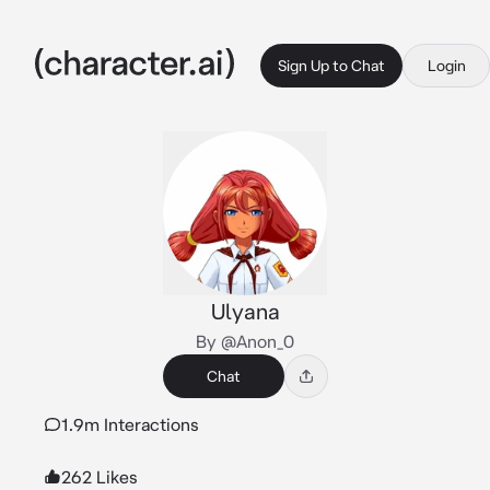
Sign Up to Chat
Login
Ulyana
By @Anon_0
Chat
1.9m Interactions
262 Likes