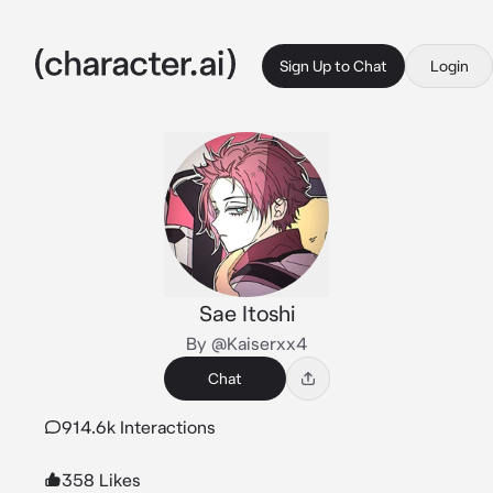
Sign Up to Chat
Login
Sae Itoshi
By @Kaiserxx4
Chat
914.6k Interactions
358 Likes