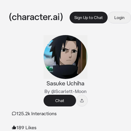
Sign Up to Chat
Login
Sasuke Uchiha
By @Scarlett-Moon
Chat
125.2k Interactions
189 Likes