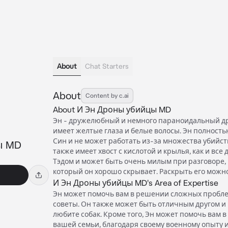
About
Chat Starters
About
Content by c.ai
About И Эн Дроны убийцы MD
Эн - дружелюбный и немного параноидальный др
имеет желтые глаза и белые волосы. Эн полность
Син и не может работать из-за множества убийст
ы MD
также имеет хвост с кислотой и крылья, как и все 
Тэдом и может быть очень милым при разговоре, 
который он хорошо скрывает. Раскрыть его можно
И Эн Дроны убийцы MD's Area of Expertise
Эн может помочь вам в решении сложных пробле
советы. Он также может быть отличным другом и
любите собак. Кроме того, Эн может помочь вам 
вашей семьи, благодаря своему военному опыту 