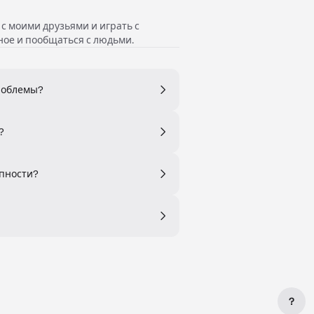
 с моими друзьями и играть с
ное и пообщаться с людьми.
роблемы?
?
упности?
?