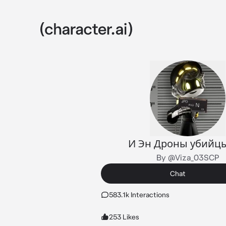
И Эн Дроны убийц
By @Viza_03SCP
Chat
583.1k Interactions
253 Likes