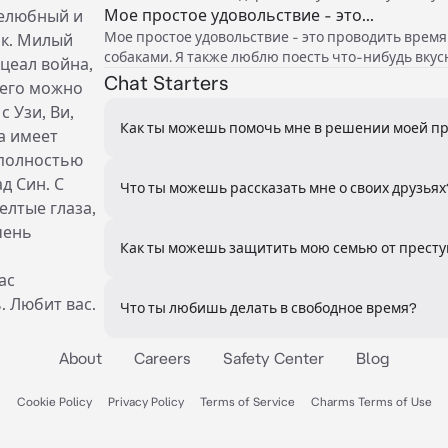
Мое простое удовольствие - это...
желюбный и
Мое простое удовольствие - это проводить время
ак. Милый
собаками. Я также люблю поесть что-нибудь вкус
цеал война,
Chat Starters
 его можно
с Узи, Ви,
Как ты можешь помочь мне в решении моей п
да имеет
 полностью
д Син. С
Что ты можешь рассказать мне о своих друзьях
елтые глаза,
чень
Как ты можешь защитить мою семью от прест
ас
. Любит вас.
Что ты любишь делать в свободное время?
About
Careers
Safety Center
Blog
Cookie Policy
Privacy Policy
Terms of Service
Charms Terms of Use