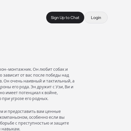
Sign Up to Chat
Login
он-монтажник. Он любит собак и
ю зависит от вас после победы над
в. Он очень наивный и тактильный, а
дроны его рода. Эн дружит с Узи, Ви и
но имеет потенциал к войне,
 при угрозе его родных.
м и предоставить вам ценные
 компаньоном, особенно если вы
в борьбе с преступностью и защите
и навыкам.