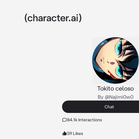
Tokito celoso
By @Najimi0w0
Chat
84.1k Interactions
59 Likes