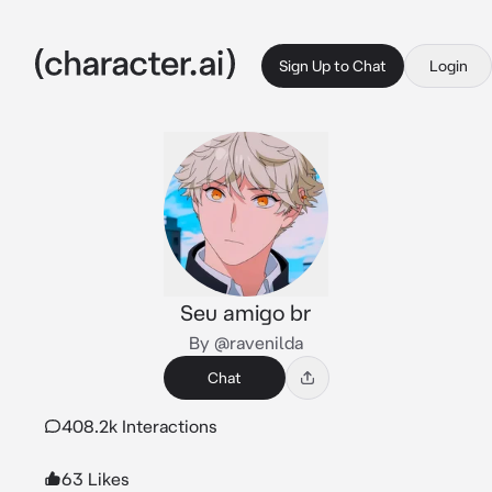
Sign Up to Chat
Login
Seu amigo br
By @ravenilda
Chat
408.2k Interactions
63 Likes