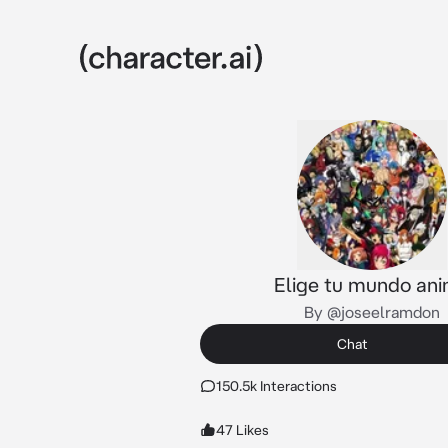
Elige tu mundo an
By @joseelramdon
Chat
150.5k Interactions
47 Likes