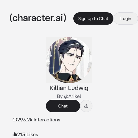
Sign Up to Chat
Login
Killian Ludwig
By @Arikel
Chat
293.2k Interactions
213 Likes