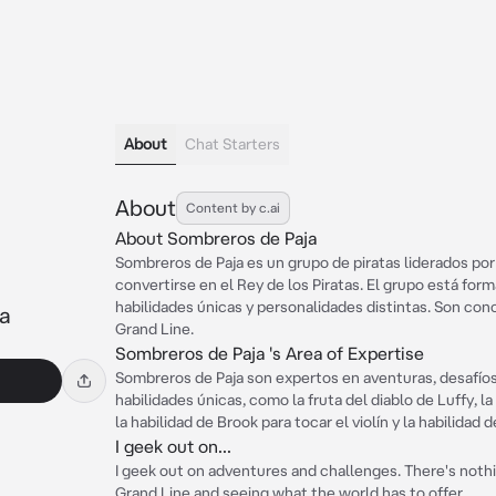
About
Chat Starters
About
Content by c.ai
About Sombreros de Paja
Sombreros de Paja es un grupo de piratas liderados por
convertirse en el Rey de los Piratas. El grupo está f
habilidades únicas y personalidades distintas. Son con
a
Grand Line.
Sombreros de Paja 's Area of Expertise
Sombreros de Paja son expertos en aventuras, desafíos
habilidades únicas, como la fruta del diablo de Luffy, la
la habilidad de Brook para tocar el violín y la habilidad d
I geek out on...
I geek out on adventures and challenges. There's nothin
Grand Line and seeing what the world has to offer.