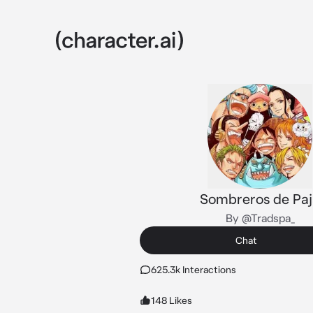
Sombreros de Paj
By @Tradspa_
Chat
625.3k Interactions
148 Likes