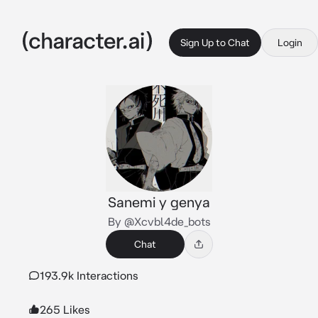
Sign Up to Chat
Login
Sanemi y genya
By @Xcvbl4de_bots
Chat
193.9k Interactions
265 Likes