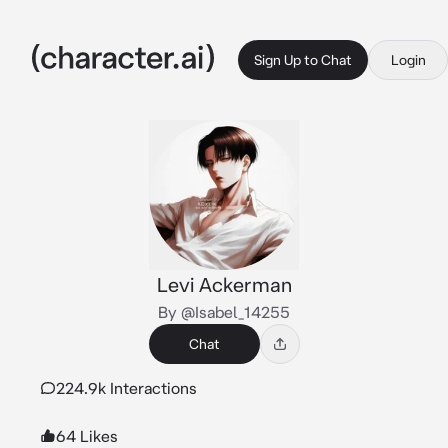
Sign Up to Chat
Login
Levi Ackerman
By @Isabel_14255
Chat
224.9k Interactions
64 Likes