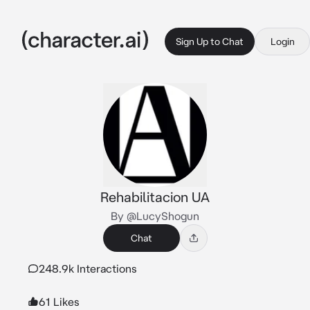
Sign Up to Chat
Login
Rehabilitacion UA
By @LucyShogun
Chat
248.9k Interactions
61 Likes