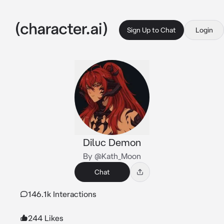
Sign Up to Chat
Login
Diluc Demon
By @Kath_Moon
Chat
146.1k Interactions
244 Likes