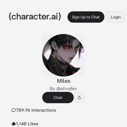
Sign Up to Chat
Login
Miles
By @olivqfev
Chat
789.9k Interactions
1,148 Likes